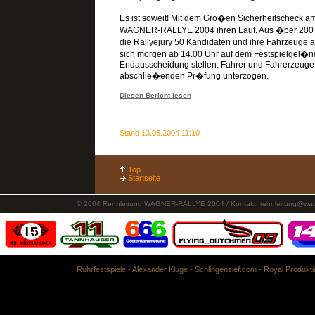
Es ist soweit! Mit dem Gro�en Sicherheitscheck am
WAGNER-RALLYE 2004 ihren Lauf. Aus �ber 200
die Rallyejury 50 Kandidaten und ihre Fahrzeuge 
sich morgen ab 14.00 Uhr auf dem Festspielgel�n
Endausscheidung stellen. Fahrer und Fahrerzeug
abschlie�enden Pr�fung unterzogen.
Diesen Bericht lesen
Stand 13.05.2004 11:10
Top
Startseite
© 2004 Rennleitung WAGNER-RALLYE 2004 / Kontakt:
rennleitung@wag
Ruhrfestspiele
-
Alexander Kluge
-
Schlingensief.com
-
Royal Produkti