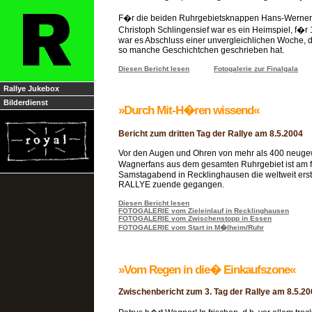
F�r die beiden Ruhrgebietsknappen Hans-Werner
Christoph Schlingensief war es ein Heimspiel, f�r 1
war es Abschluss einer unvergleichlichen Woche, 
so manche Geschichtchen geschrieben hat.
Diesen Bericht lesen
Fotogalerie zur Finalgala
Rallye Jukebox
Bilderdienst
»Durch Mit-H�ren wissend«
Bericht zum dritten Tag der Rallye am 8.5.2004
Vor den Augen und Ohren von mehr als 400 neu
Wagnerfans aus dem gesamten Ruhrgebiet ist am
Samstagabend in Recklinghausen die weltweit e
RALLYE zuende gegangen.
Diesen Bericht lesen
FOTOGALERIE vom Zieleinlauf in Recklinghausen
FOTOGALERIE vom Zwischenstopp in Essen
FOTOGALERIE vom Start in M�lheim/Ruhr
»Vom Regen in die� Einkaufszone«
Zwischenbericht zum 3. Tag der Rallye am 8.5.2