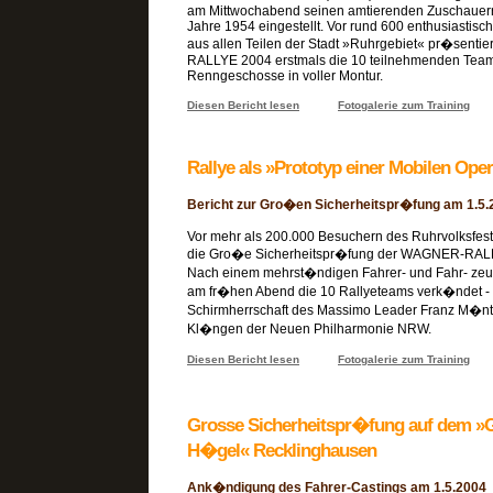
am Mittwochabend seinen amtierenden Zuschauer
Jahre 1954 eingestellt. Vor rund 600 enthusiastis
aus allen Teilen der Stadt »Ruhrgebiet« pr�senti
RALLYE 2004 erstmals die 10 teilnehmenden Team
Renngeschosse in voller Montur.
Diesen Bericht lesen
Fotogalerie zum Training
Rallye als »Prototyp einer Mobilen Ope
Bericht zur Gro�en Sicherheitspr�fung am 1.5.
Vor mehr als 200.000 Besuchern des Ruhrvolksfest
die Gro�e Sicherheitspr�fung der WAGNER-RALLY
Nach einem mehrst�ndigen Fahrer- und Fahr- ze
am fr�hen Abend die 10 Rallyeteams verk�ndet - 
Schirmherrschaft des Massimo Leader Franz M�nt
Kl�ngen der Neuen Philharmonie NRW.
Diesen Bericht lesen
Fotogalerie zum Training
Grosse Sicherheitspr�fung auf dem 
H�gel« Recklinghausen
Ank�ndigung des Fahrer-Castings am 1.5.2004