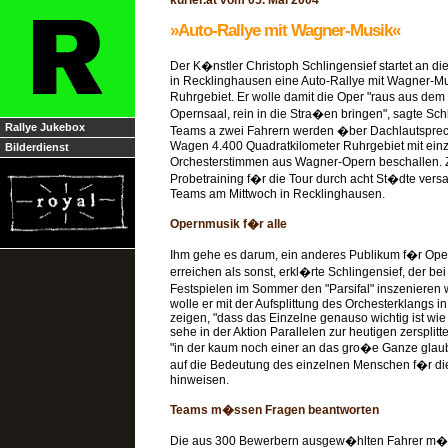
kurier.at vom 05. Mai 2004
»Auto-Rallye mit Wagner-Musik«
Der K�nstler Christoph Schlingensief startet an 
in Recklinghausen eine Auto-Rallye mit Wagner-Mu
Ruhrgebiet. Er wolle damit die Oper "raus aus dem
Opernsaal, rein in die Stra�en bringen", sagte Sch
Rallye Jukebox
Teams a zwei Fahrern werden �ber Dachlautsprech
Wagen 4.400 Quadratkilometer Ruhrgebiet mit ein
Bilderdienst
Orchesterstimmen aus Wagner-Opern beschallen. 
Probetraining f�r die Tour durch acht St�dte vers
Teams am Mittwoch in Recklinghausen.
Opernmusik f�r alle
Ihm gehe es darum, ein anderes Publikum f�r Ope
erreichen als sonst, erkl�rte Schlingensief, der be
Festspielen im Sommer den "Parsifal" inszenieren
wolle er mit der Aufsplittung des Orchesterklangs 
zeigen, "dass das Einzelne genauso wichtig ist wie
sehe in der Aktion Parallelen zur heutigen zersplitt
"in der kaum noch einer an das gro�e Ganze glaubt
auf die Bedeutung des einzelnen Menschen f�r die
hinweisen.
Teams m�ssen Fragen beantworten
Die aus 300 Bewerbern ausgew�hlten Fahrer m�ss