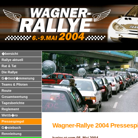
�bersicht
Rallye aktuell
Rat & Tat
Die Rallye
G�tterd�mmerung
Teams & Piloten
Route
Gesamtwertung
Tagesberichte
Reglement
Wettb�ro
Pressespiegel
Wagner-Rallye 2004 Pressesp
G�stebuch
Rennleitung