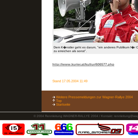
Dem K�nstler geht es darum, "ein anderes Publikum f�r 
zu erreichen als sonst".
http://www.kurier.at/kultur/606577.php
Stand 17.05.2004 11:49
Weitere Pressemeldungen zur Wagner-Rallye 2004
Top
Startseite
© 2004 Rennleitung WAGNER-RALLYE 2004 / Kontakt:
rennleitung@wag